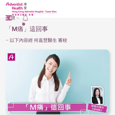
繁體
2
「M痛」這回事
– 以下內容經 何嘉慧醫生 審校