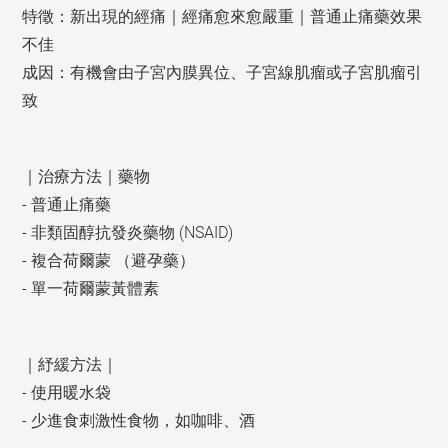
特徵：新出現的經痛｜經痛愈來愈嚴重｜普通止痛藥效果
不佳
成因：有機會由子宮內膜異位、子宮線肌瘤或子宮肌瘤引
致
｜治療方法｜藥物
- 普通止痛藥
- 非類固醇抗發炎藥物 (NSAID)
- 複合荷爾蒙 （避孕藥）
- 單一荷爾蒙黃體素
｜紓緩方法｜
- 使用暖水袋
- 少進食刺激性食物，如咖啡、酒