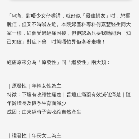
「M痛」對唔少女仔嚟講，就好似「最佳損友」咁，想擺
脫佢，但又不時喺左近。本院婦產科專科何嘉慧醫生同大
家一樣，細個受過經痛困擾，但佢認為只要我哋能夠「知
己知彼」對症下藥，咁就唔怕畀佢牽著走啦！
經痛原來分為「原發性」同「繼發性」兩大類：
｜原發性｜年輕女性為主
特徵：下腹有收縮性痛楚｜普通止痛藥有效減低痛楚｜隨
年齡增長及懷孕生育而減少
成因：由來經時子宮收縮自然產生
｜繼發性｜年長女士為主