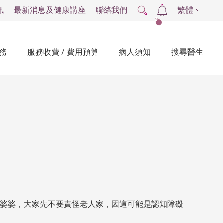
訊
最新消息及健康講座
聯絡我們
繁體
2
務
服務收費 / 費用預算
病人須知
搜尋醫生
婆婆，大家先不要責怪老人家，因這可能是認知障礙