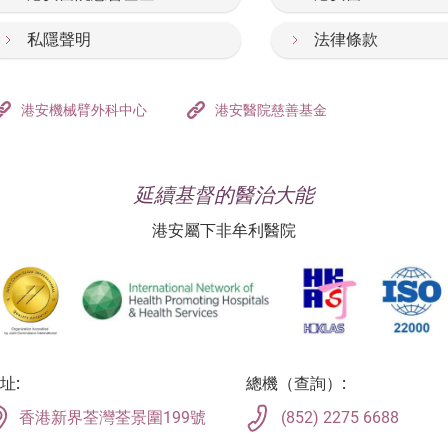
私隱聲明
法律條款
港安機械臂外科中心
港安醫院慈善基金
延續基督的醫治大能
港安屬下非牟利醫院
址:
總機（查詢）:
香港新界荃灣荃景圍199號
(852) 2275 6688