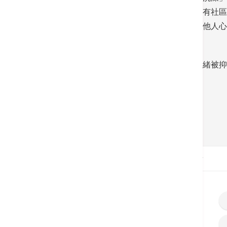
正面情緒。可是，照顧者不是「機械人」，常有社區
是一通電話、一次探訪、一次幫忙，或能拯救他人心
照顧者要記得注意自己的情緒警號，不要待情緒被抑
不要獨自一人承擔。
返回
首頁
病症及治療
認知障礙症患者不喜歡洗澡？