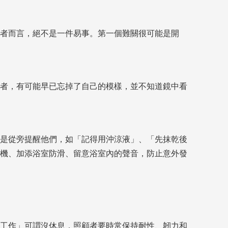
者而言，絕不是一件易事。第一個難關很可能是開
者，有可能早已忘掉了自己的模樣，並不知道鏡中看
是從旁提醒他們，如「記得用沖涼液」、「先抹乾後
機、加添浴室防滑、留意浴室內的聲音，防止意外發
工作」可謂沒休息，照顧者要時常保持耐性、韌力和