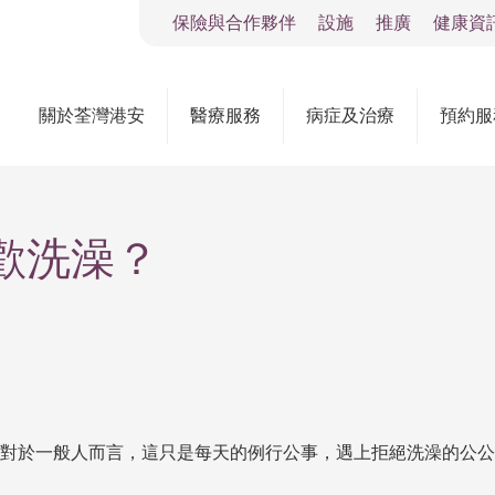
保險與合作夥伴
設施
推廣
健康資
關於荃灣港安
醫療服務
病症及治療
預約服
歡洗澡？
對於一般人而言，這只是每天的例行公事，遇上拒絕洗澡的公公