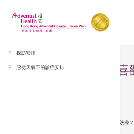
探訪安排
認知障礙症患者不喜
惡劣天氣下的診症安排
– 以下內容經 劉國光醫生 審校
有否聽過有些老人家，對洗澡十分抗拒、不願洗澡？
症的其中一個症狀，不如先細心了解一下。