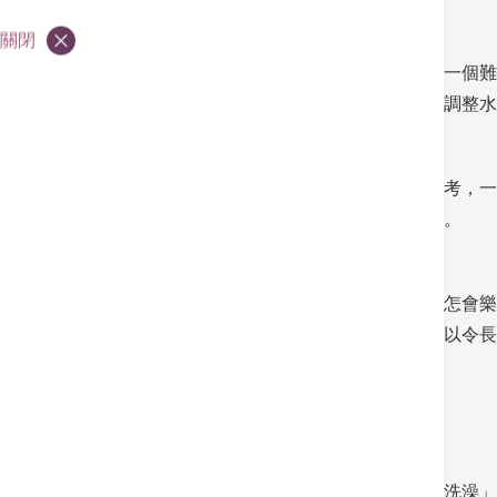
關閉
洗澡對於一個認知障礙症的長者而言，可說是一個難
水。當他們忘記了開關的用法，便不曉得如何調整水
他們洗澡時又可能會忘記了下一步而停下來思考，一
到的是自己，情緒可能會受影響而不願意洗澡。
試想想，如果自己在洗澡時遇到這些問題，又怎會樂
穿衣」、準備套頭式衣服而避免抽鈕扣等，可以令長
生。
照顧者極需支援
大家讀到這裏，只是明白了照顧者照料患者「洗澡」