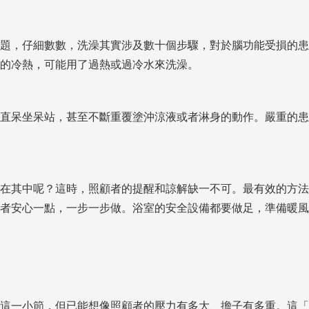
題，仔細數數，洗澡其實涉及數十個步驟，對於腦功能受損的患
的冷熱，可能用了過熱或過冷水來洗澡。
直呆坐呆站，甚至不斷重覆塗沖涼液或者淋身的動作。嚴重的患
在其中呢？這時，照顧者的提醒和諒解缺一不可。最有效的方法
者安心一點，一步一步做。浴室的安全設備都要做足，準備暖風
這一小節，但已能想像照顧者的壓力有多大、擔子有多重。這「