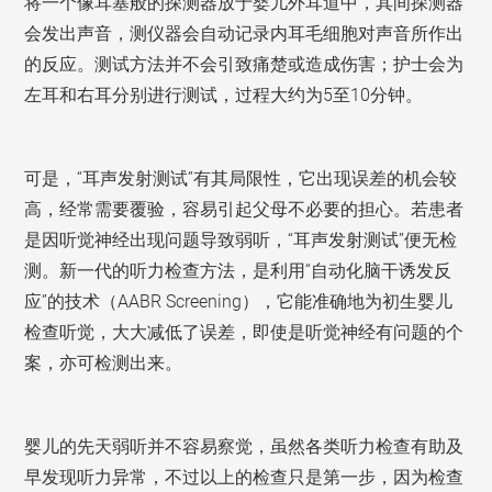
将一个像耳塞般的探测器放于婴儿外耳道中，其间探测器
会发出声音，测仪器会自动记录内耳毛细胞对声音所作出
的反应。测试方法并不会引致痛楚或造成伤害；护士会为
左耳和右耳分别进行测试，过程大约为5至10分钟。
可是，“耳声发射测试”有其局限性，它出现误差的机会较
高，经常需要覆验，容易引起父母不必要的担心。若患者
是因听觉神经出现问题导致弱听，“耳声发射测试”便无检
测。新一代的听力检查方法，是利用“自动化脑干诱发反
应”的技术（AABR Screening），它能准确地为初生婴儿
检查听觉，大大减低了误差，即使是听觉神经有问题的个
案，亦可检测出来。
婴儿的先天弱听并不容易察觉，虽然各类听力检查有助及
早发现听力异常，不过以上的检查只是第一步，因为检查