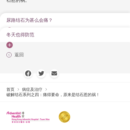
石惹的祸。
尿路结石为甚么会痛？
冬天也得防范
尿路结石是在尿液的通道里“长”出来的石头，它们往往静
悄悄地隐匿在身体里，至病发时，让人无法忽视它的存
尿路结石在香港并不罕见，患者又以男性居多，发病率
在──其症状由完全没有感觉，到痛到丧失行动能力都有
返回
一般约为女性的三倍。不过，无论哪一种性别，年龄愈
可能。这是因为结石阻塞在输尿管结合处，或卡在输尿
大，发病率就愈高。夏天更是发病的高峰季节，相信是
管，引发内脏神经刺激泌尿道肌肉痉孪蠕动，腰腹部无
因为天气炎热，流汗多，尿量少，致尿液浓度高的缘
预警地出现剧烈绞痛，有时还会辐射到生殖器和大腿，
故。在美国，全年的病发高峰期是在七月至九月之间，
让人坐立难安。
首页
病症及治疗
亦即当地气温较高的月份。
破解结石系列之四：痛得要命，原来是结石惹的祸！
并且，结石在尿道内移动时常刮伤尿道，造成血尿，所
这样说来，是不是冬天就一定没事呢？这又不一定。如
以是最常见的症状之一。如果结石阻塞尿路且合并感
果时常坐在办公室，少走动，常憋尿，少喝水，即使踏
染，可能出现发烧、发冷、恶心等症状，若不及时处
入冬季，尿液也容易变得浓缩和出现结晶。此外，尿路
理，有可能引发后续肾功能受损。
结石跟遗传和身体状况也有关系，如果有家族患病史、