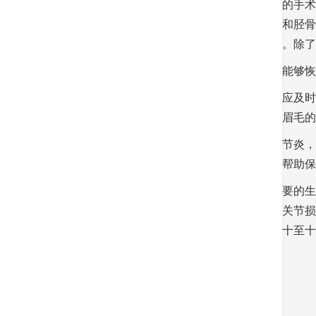
全膝关节置换手术是一项安全性高、认受性高的手术
过程中会将疲惫的膝关节和矫治切除，于股骨和胫骨
形和僵硬等问题，膝关节的痛楚将会大大减少。除了
人工膝关节置换手术可改善生活质量，使患者能够恢
预防胜于治疗，一旦出现膝关节撕裂的症状，应及时
术，清除膝关节的关节积液和剧毒酵素，去除眉毛的
虽然目前还没有特定的方法可以完全预防膝关节炎，
适当的佩戴手术和膝关节运动建议，这些可以帮助保
为了保持膝关节的健康，我们应该注意一些重要的生
损伤风险。在工作或运动时，注意安全是预防关节损
牵引力量，同时扩展活动范围。在运动前进行十至十
青蛙跳和深蹲等。
返回