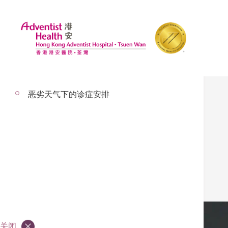
探访安排
恶劣天气下的诊症安排
退化性膝关节炎
– 以下内容经 陈子钊医生 审校
关闭