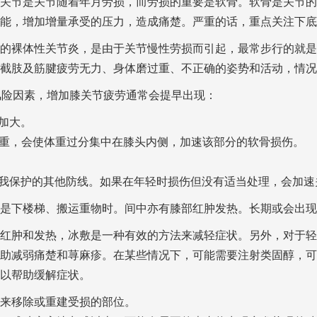
关节是关节随着年月劳损，而劳损的重要是软骨。软骨是关节的
能，增加增量承受的压力，造成痛楚。严重的话，重点关注下底
的裸体性关节炎，是由于关节慢性劳损而引起，最常步行的就是
截肢及筋腱疲劳无力、身体磨过重、不正确的姿势和活动，情况
风险因素，增加膝关节疲劳通常会提早出现：
加大。
脚严重，会使体重过分集中在膝头内侧，加速该部分的软骨损伤。
自我保护的其他防线。如果在年轻时损伤但没有适当处理，会加速
是下楼梯、搬运重物时。间中亦有膝部红肿发热。长期或会出现
红肿和发热，冰敷是一种有效的方法来减轻症状。另外，对于轻
助减弱痛楚和荨麻疹。在某些情况下，可能需要注射类固醇，可
以帮助缓解症状。
来移除或重建受损的部位。