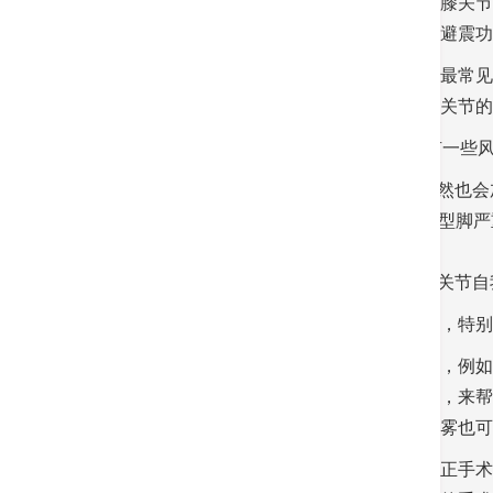
关节就是骨头相连接的地方，方便人体活动，膝关节
震。随着年月劳损，关节炎会慢慢变薄，失去避震功
关节发炎可分为急性和慢性的是。在长者中，最常见
年累月的擦伤而劳损，软骨变薄。若加上保护关节的
膝关节收缩在50岁后最为常见，但如果患者有一些
1.体重：当体重增加时，膝头要承受的负荷自然也会
2.严重O型脚：很多人本身就有O型脚，如果O型
3. 受伤的病人
4.韧带和半月板损伤：前十字韧带和半月板是关节
最常见的症状是膝部久短痛楚，尤其是走路后，特别
方法中，当治疗膝关节出现急性炎症时症状时，例如
出止痛药，如乙醯氨酚或非类固醇消炎止痛药，来帮
可考虑抽走关节里另外，外敷药物如软膏和喷雾也可
在病情严重的情况下，可能需要考虑停止骨矫正手术