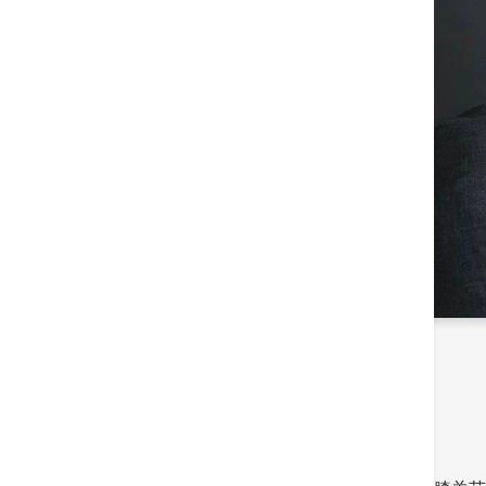
退化性膝关节炎
陈子钊医生
香港港安医院—荃湾骨科顾问医生