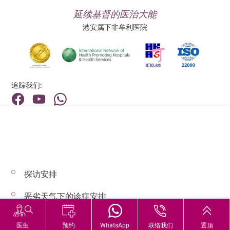
延续基督的医治大能
港安属下非牟利医院
追踪我们:
地址:
总机（查询）:
香港新界荃湾荃景围199号
(852) 2275 6688
探访安排
© 2026 版权所有 © 港安医疗 保留一切权利
恶劣天气下的诊症安排
医生
预约
WhatsApp
联络我们
置顶