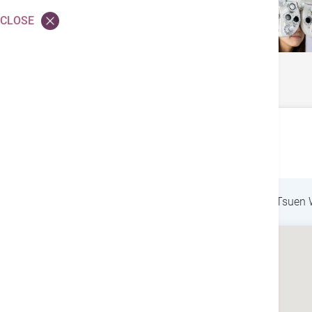
CLOSE
Skin Laser
住所
Information
199 Tsuen King Circuit, Tsuen
Doctor