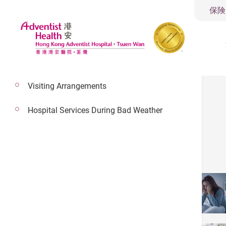
保険
Visiting Arrangements
Hospital Services During Bad Weather
Eye Clinic
Other Specialty Services
Respiratory Medicine