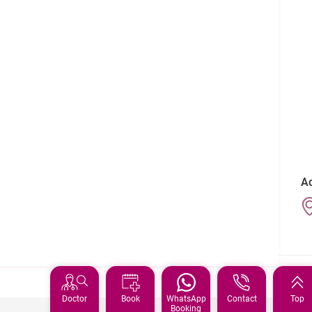
フォローする:
Ad
Doctor
Book
WhatsApp
Contact
Top
Booking