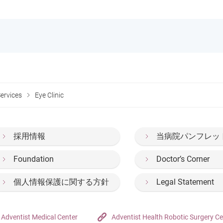
Services
Eye Clinic
採用情報
当病院パンフレッ
Foundation
Doctor’s Corner
個人情報保護に関する方針
Legal Statement
Adventist Medical Center
Adventist Health Robotic Surgery Ce