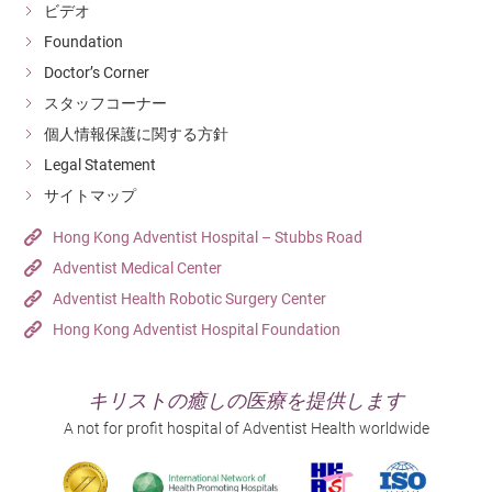
ビデオ
Foundation
Doctor’s Corner
スタッフコーナー
個人情報保護に関する方針
Legal Statement
サイトマップ
Hong Kong Adventist Hospital – Stubbs Road
Adventist Medical Center
Adventist Health Robotic Surgery Center
Hong Kong Adventist Hospital Foundation
キリストの癒しの医療を提供します
A not for profit hospital of Adventist Health worldwide