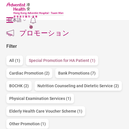
日本語
2
プロモーション
Filter
All (1)
Special Promotion for HA Patient (1)
Cardiac Promotion (2)
Bank Promotions (7)
BOCHK (2)
Nutrition Counseling and Dietetic Service (2)
Physical Examination Services (1)
Elderly Health Care Voucher Scheme (1)
Other Promotion (1)