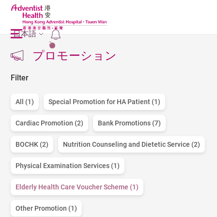
日本語
2
プロモーション
Filter
All (1)
Special Promotion for HA Patient (1)
Cardiac Promotion (2)
Bank Promotions (7)
BOCHK (2)
Nutrition Counseling and Dietetic Service (2)
Physical Examination Services (1)
Elderly Health Care Voucher Scheme (1)
Other Promotion (1)