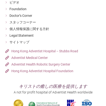
ビデオ
Foundation
Doctor’s Corner
スタッフコーナー
個人情報保護に関する方針
Legal Statement
サイトマップ
Hong Kong Adventist Hospital – Stubbs Road
Adventist Medical Center
Adventist Health Robotic Surgery Center
Hong Kong Adventist Hospital Foundation
キリストの癒しの医療を提供します
A not for profit hospital of Adventist Health worldwide