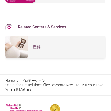
Related Centers & Services
産科
Home
プロモーション
Obstetrics Limited-time Offer: Celebrate New Life—Put Your Love
Where It Matters