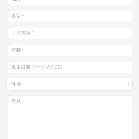
名字 *
手提電話 *
電郵 *
出生日期 (YYYY-MM-DD)
性別 *
意見