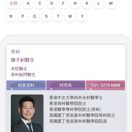
全部
A
C
D
F
H
K
L
M
N
P
Q
S
T
W
Y
骨科
陳子釗醫生
本院醫生
骨科顧問醫生
檔案資料
時間表
預約: 2275 6888
香港中文大學內外全科醫學士
香港骨科醫學院院士
香港醫學專科學院院士(骨科)
英國愛丁堡皇家外科醫學院骨科院士
英國愛丁堡皇家外科醫學院院員