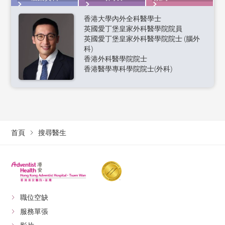
香港大學內外全科醫學士
英國愛丁堡皇家外科醫學院院員
英國愛丁堡皇家外科醫學院院士 (腦外
科)
香港外科醫學院院士
香港醫學專科學院院士(外科)
首頁
搜尋醫生
職位空缺
服務單張