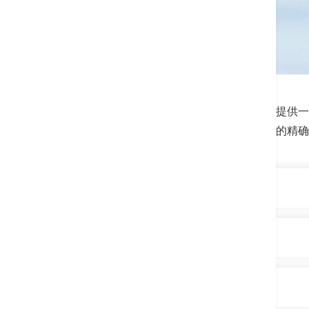
香港港安医院－荃湾为新界西居民提供一
施升进的数码影像仪器，加强诊断的精确
特点
心脏检查及治疗一站式由专家团队
心导管检查及介入治疗中心
24小时紧急介入治疗－及时拯救
本中心的医疗团队由心脏科专家、技
介入诊断及治疗
提升血管摄影系统－高清数码影像
供快速且精确的诊断和治疗。配合设备