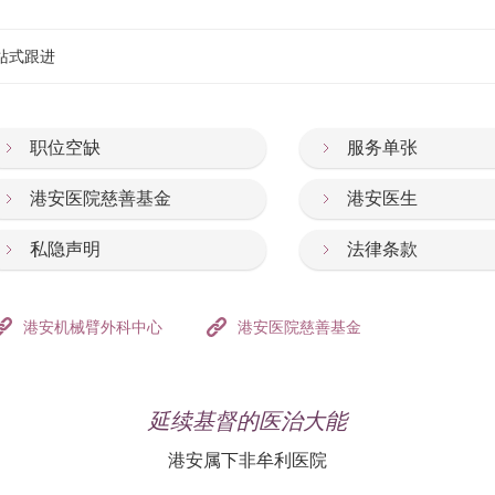
受体抑制剂组合，以防止血液凝结。
透视冠状动脉。此项检查在局部麻醉下进行，十分安全。
站式跟进
供健康管理参考。实际风险仍应综合个人病史与医疗评估判断。
职位空缺
服务单张
」)和「支架植入术」是最有效的治疗方案，多数在接受心导管检
论计算结果为何，均视为高风险族群，建议由专业医生进一步评
管继续或再次收窄。其它治疗方案包括心脏搭桥手术。
港安医院慈善基金
港安医生
私隐声明
法律条款
港安机械臂外科中心
港安医院慈善基金
延续基督的医治大能
港安属下非牟利医院