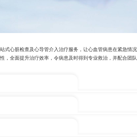
站式心脏检查及心导管介入治疗服务，让心血管病患在紧急情况
性，全面提升治疗效率，令病患及时得到专业救治，并配合团队
跟进
病人性命
术人员、放射治疗师及护士组成。他们不仅经验丰富，且专业知
增加诊断及治疗精确度
先进的手术室，可以提供24小时紧急介入治疗服务 ，及时拯救