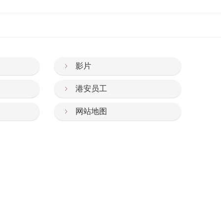
影片
查及冠状动脉血管造影后实时进行。这方案可以
估与追踪。
港安员工
网站地图