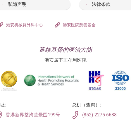
疗服务，并主动提供药物资讯。在专业护理人员的照顾下，病人
私隐声明
法律条款
港安机械臂外科中心
港安医院慈善基金
化验，帮助确诊和治疗
延续基督的医治大能
港安属下非牟利医院
址:
总机（查询）:
香港新界荃湾荃景围199号
(852) 2275 6688