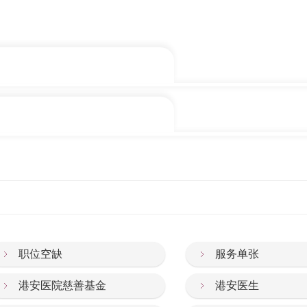
化疗、放射治疗及外科手术）
业意见，助您透过调整生活习惯（例如体重管理）增强体质。
营养需要，再量身订造餐单，以摄取足够营养。
予灵性上的支持，让您保持积极心态面对治疗。
职位空缺
服务单张
港安医院慈善基金
港安医生