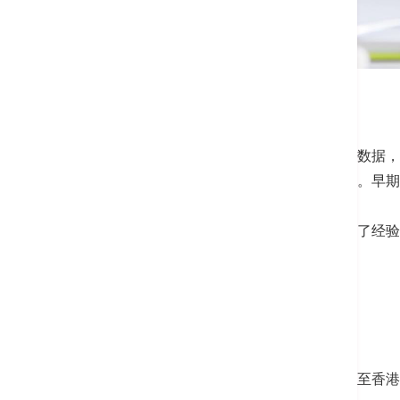
肿瘤科专科服务
癌症是香港的头号杀手，根据统计数据，
身体检查，有助尽早发现这些杀手。早期
荃湾港安配备先进诊断仪器，集合了经验
康。
转介服务
病人如须要接受放射治疗，可转介至香港