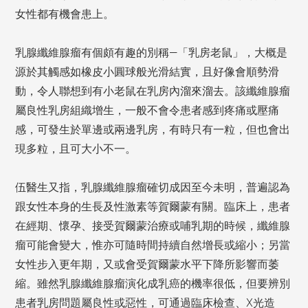
女性都有機會患上。
乳腺纖維腺瘤有個頗有趣的別稱—「乳房老鼠」，大概是
源於其觸感如橡皮小圓球般光滑結實，且好像會順勢滑
動，令人聯想到有小老鼠在乳房內溜來溜去。該纖維腺瘤
屬良性乳房組織增生，一般不會令患者感到疼痛或壓痛
感，可發生於單邊或兩邊乳房，有時只有一粒，但也會出
現多粒，且可大小不一。
伍醫生又指，乳腺纖維腺瘤確切成因至今未明，普遍認為
跟女性本身的生長及性激素等賀爾蒙有關。臨床上，患者
在經期、懷孕、接受賀爾蒙治療或哺乳期的時候，纖維腺
瘤可能會變大，惟亦可隨時間持續自然增長或縮小；另當
女性步入更年期，又或會受賀爾蒙水平下降所影響而萎
縮。雖然乳腺纖維腺瘤演化成乳癌的機率很低，但要辨別
患者乳房問題屬良性或惡性，可通過臨床檢查、X光造