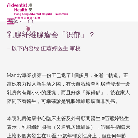
简体
2
乳腺纤维腺瘤会「识郁」？
– 以下内容经 伍蕙婷医生 审校
Mandy畢業後第一份工已返了1個多月，並漸上軌道。正
當她努力投入新生活之際，有天自我檢查乳房時發現一邊
乳房內有顆小小的腫塊，而且好像「識得郁」，後在家人
陪同下看醫生，可幸確診是乳腺纖維腺瘤而非乳癌。
本院乳房健康中心臨床主管及外科顧問醫生 #伍蕙婷醫生
表示，乳腺纖維腺瘤（又名乳房纖維瘤），伍醫生指臨床
上較多個案發生在15至35歲年輕女性身上，但任何年齡