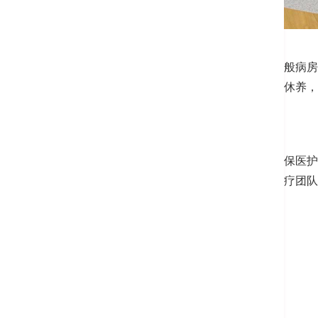
私家病房楼层环境舒适，空间比一般病房
色装饰，希望客人能在优美环境中休养，
另外，病房设有中央监察系统，确保医护
间的沟通，确保专业经验丰富的医疗团队
房间类别：
．
优质
半私家 (双人房)
．半私家 (单人房)