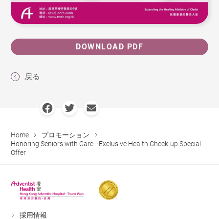
DOWNLOAD PDF
戻る
Home
プロモーション
Honoring Seniors with Care—Exclusive Health Check-up Special
Offer
採用情報