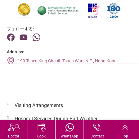
フォローする:
Address:
199 Tsuen King Circuit, Tsuen Wan, N.T., Hong Kong
Main Line (Enquiries):
(852) 2275 6688
Visiting Arrangements
© 2026 著作権©アドベンティストヘルス 無断転載を禁じます。
Hospital Services During Bad Weather
Doctor
Book
WhatsApp
Contact
Top