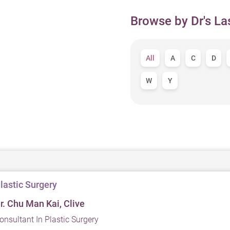
Browse by Dr's La
All
A
C
D
W
Y
lastic Surgery
r. Chu Man Kai, Clive
onsultant In Plastic Surgery