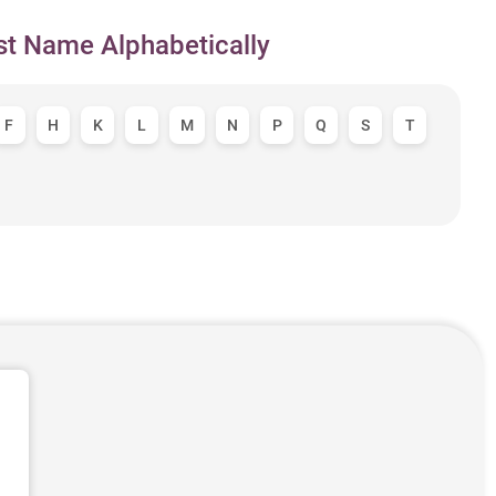
st Name Alphabetically
F
H
K
L
M
N
P
Q
S
T