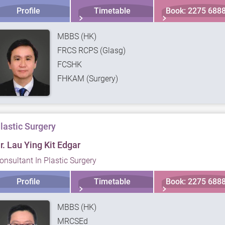
Profile
Timetable
Book: 2275 688
MBBS (HK)
FRCS RCPS (Glasg)
FCSHK
FHKAM (Surgery)
lastic Surgery
r. Lau Ying Kit Edgar
onsultant In Plastic Surgery
Profile
Timetable
Book: 2275 688
MBBS (HK)
MRCSEd