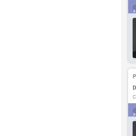
P
D
C