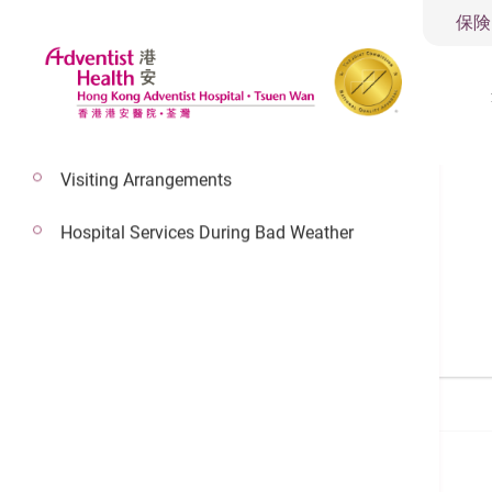
保険
Visiting Arrangements
Hospital Services During Bad Weather
医師の検索
Search a Doctor