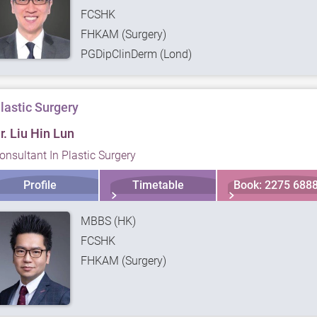
FCSHK
FHKAM (Surgery)
PGDipClinDerm (Lond)
lastic Surgery
r. Liu Hin Lun
onsultant In Plastic Surgery
Profile
Timetable
Book: 2275 688
MBBS (HK)
FCSHK
FHKAM (Surgery)