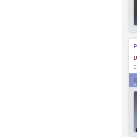
P
D
C