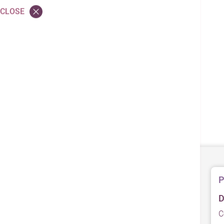
CLOSE
P
D
C