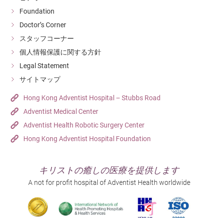
Foundation
Doctor’s Corner
スタッフコーナー
個人情報保護に関する方針
Legal Statement
サイトマップ
Hong Kong Adventist Hospital – Stubbs Road
Adventist Medical Center
Adventist Health Robotic Surgery Center
Hong Kong Adventist Hospital Foundation
キリストの癒しの医療を提供します
A not for profit hospital of Adventist Health worldwide