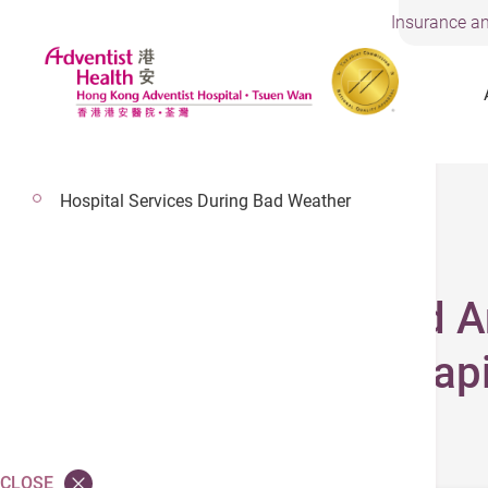
Insurance an
Visiting Arrangements
Hospital Services During Bad Weather
7 May 2024
Sports Injuries and 
Not Be Ignored - Rap
CLOSE