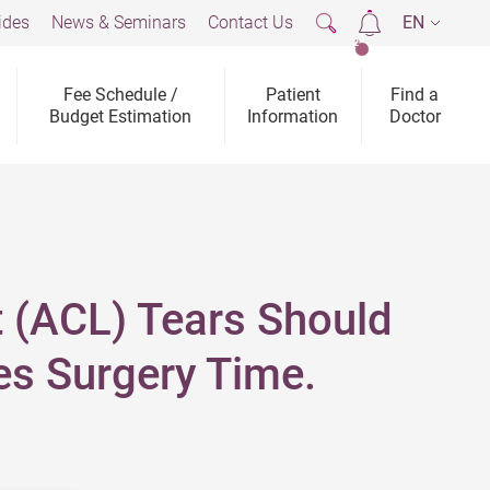
ides
News & Seminars
Contact Us
EN
2
Fee Schedule /
Patient
Find a
Budget Estimation
Information
Doctor
t (ACL) Tears Should
es Surgery Time.