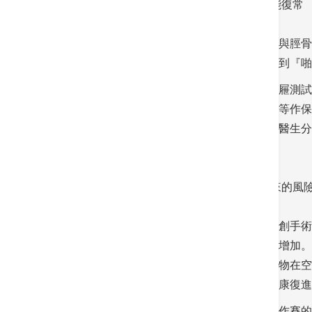
忽視前十字韌帶撕裂後果嚴重 膝蓋功能或不能復常
前十字韌帶擔當膝蓋重要的一員，是連接股骨與脛骨
醫生指：「在運動期間膝蓋突然扭曲，繼而聽到『啪
當患者求醫時，醫生會作臨床檢查，包括前抽屜測試
詳細的報告。情況輕微的患者可以消炎止痛藥等作保
動，擔心手術後無法復常而不考慮做手術。霍醫生分
有後遺症，活動能力無法回到正常水平。」
新式快速縫合裝置縮短手術時間 減低手術帶來的風
在重建前十字韌帶的手術方案方面，目前以微創手術
萬一韌帶韌度不足，甚至糜爛，縫線時間便會增加。
等麻醉副作用亦會因而減輕。另外，隨著移植物在空
久才能回復受傷前的運動量，這需視乎患者的康復進
霍醫生分享曾有一名喜歡打籃球，甚至會業餘作賽的