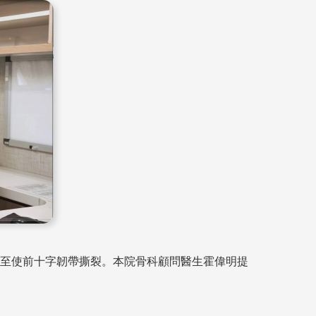
至使前十字韌帶撕裂。本院骨科顧問醫生霍偉明提