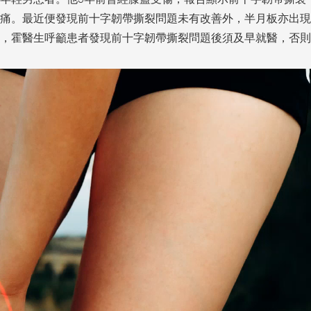
痛。最近便發現前十字韌帶撕裂問題未有改善外，半月板亦出現
，霍醫生呼籲患者發現前十字韌帶撕裂問題後須及早就醫，否則