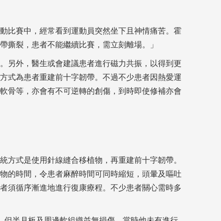
動比賽中，經常看到運動員突然坐下且神情痛苦。霍
帶撕裂，患者不能繼續比賽，需立刻離場。」
。另外，醫生或會建議患者進行磁力共振，以得到更
方式為患者重建前十字韌帶。不過不少患者因熱愛運
軟骨等，亦會有不可逆轉的創傷，到時即使修補亦會
統方式是使用針線縫合移植物，再重建前十字韌帶。
物的時間，令患者麻醉時間可同時縮短，頭暈及嘔吐
者須循序漸進地進行復康療程。不少患者關心需時多
，但半月板及周邊軟組織並無損傷，當時他未有進行