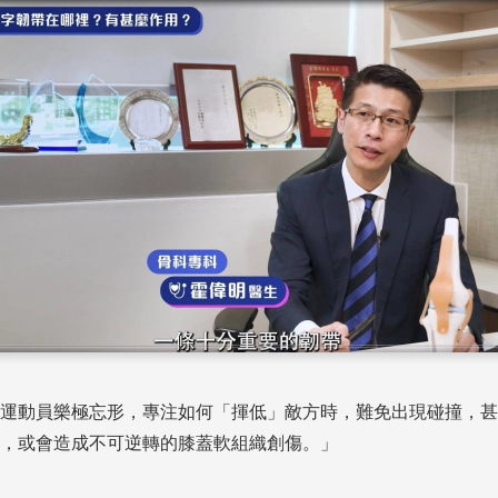
運動員樂極忘形，專注如何「揮低」敵方時，難免出現碰撞，甚
，或會造成不可逆轉的膝蓋軟組織創傷。」