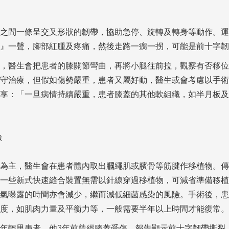
之間一條呈交叉形狀的韌帶，協助急停、旋轉及轉身等動作。運
』一聲，腳部紅腫及疼痛，然後走路一瘸一拐，可能是前十字韌
，醫生會把患者的膝關節彎曲，再將小腿往前拉，觀察有否移位
守治療，但假如傷勢嚴重，患者又屬好動，醫生或會考慮以手術
享：「一旦病情持續嚴重，患者膝蓋的其他軟組織，如半月板及
險
為主，醫生會在患者體內取出膕繩肌或臏骨等筋腱作移植物。傳
一些新式快速縫合裝置無需以針線穿過移植物，可減省準備移植
氣曝露的時間亦會減少，繼而減低細菌感染的風險。手術後，患
度，如肌肉力量及平衡力等，一般需要半年以上時間才能復常。
年輕男患者。他3年前曾經膝蓋受傷，報告顯示前十字韌帶撕裂