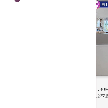
籃球及足球等劇烈且高強度運動大受港人歡迎，有時
醒：「前十字韌帶撕裂後果可大可小，萬一置之不理