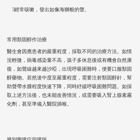
經常咳嗽，發出如像海獅般的聲。
常用類固醇作治療
醫生會因應患者的嚴重程度，採取不同的治療方法。如情
況輕微，病毒感染量不高，孩子多休息後或有機會自然康
復，如聲線越來越沙啞，出現呼吸困難時，便要口服類固
醇藥物。若然達中度至嚴重程度，需要注射類固醇針，幫
助聲帶水腫程度快速下降，同時紓緩呼吸困難問題。如採
取上述方法後，也未能改善情況，或需要吸入腎上腺素霧
化劑，甚至準備入醫院插喉。
辨別嘶哮症與哮喘