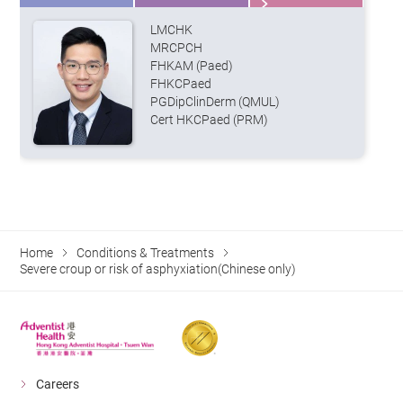
LMCHK
MRCPCH
FHKAM (Paed)
FHKCPaed
PGDipClinDerm (QMUL)
Cert HKCPaed (PRM)
Home
Conditions & Treatments
Severe croup or risk of asphyxiation(Chinese only)
Careers