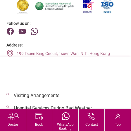
Follow us on:
Address:
199 Tsuen King Circuit, Tsuen Wan, N.T., Hong Kong
Main Line (Enquiries):
(852) 2275 6688
Visiting Arrangements
© 2026 Copyright © Adventist Health. All rights reserved.
Hospital Services During Bad Weather
Doctor
Book
WhatsApp
Contact
Top
Booking