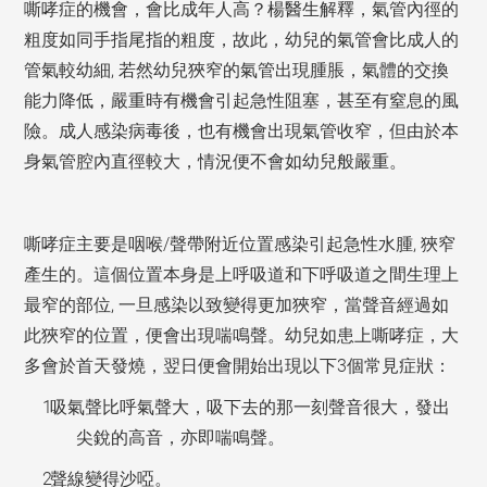
嘶哮症的機會，會比成年人高？楊醫生解釋，氣管內徑的
粗度如同手指尾指的粗度，故此，幼兒的氣管會比成人的
,
管氣較幼細
若然幼兒狹窄的氣管出現腫脹，氣體的交換
能力降低，嚴重時有機會引起急性阻塞，甚至有窒息的風
險。成人感染病毒後，也有機會出現氣管收窄，但
由於本
身氣管腔內直徑較大
，情況便不會如幼兒般嚴重。
/
,
嘶哮症主要是
咽喉
聲帶附近位置感染引起
急性水腫
狹窄
產生的。這個位置本身
是上呼吸道和下呼吸道之間
生理上
,
最
窄的部位
一旦感染
以致變
得更加狹
窄，當聲音經過如
此狹窄的位置，便會出現喘鳴聲。幼兒如患上嘶哮症，大
3
多會於首天發燒，翌日便會開始出現以下
個常見症狀：
吸氣聲比呼氣聲大，吸下去的那一刻聲音很大，發出
尖銳的高音，亦即喘鳴聲。
聲線變得沙啞。