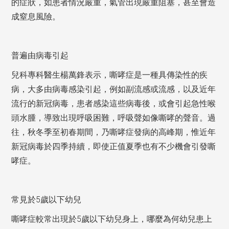
的症狀，如患者情況嚴重，氣管出現嚴重阻塞，甚至會造
成窒息風險。
普遍由病毒引起
兒科專科醫生楊萬鋒表示，嘶哮症是一種具傳染性的疾
病，大多由病毒感染引起，例如副流感或流感，以及近年
流行的新冠病毒，患者感染這些病毒後，或會引起急性喉
頭水腫，導致出現呼吸困難，呼吸聲如像嘶哮的聲音。過
往，秋冬季至初春期間，乃嘶哮症發病的高峰期，惟近年
新冠病毒於四季持續，即使正值夏季也有不少機會引發嘶
哮症。
5
常見於
歲以下幼兒
5
嘶哮症較常出現於
歲以下幼兒身上，哪麼為何幼兒患上