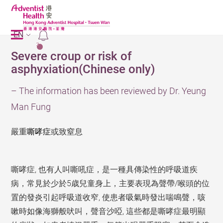
EN
2
Severe croup or risk of
asphyxiation(Chinese only)
– The information has been reviewed by Dr. Yeung
Man Fung
嚴重
嘶
哮
症
或致窒息
,
嘶哮症
也有人叫嘶吼症，是一種具傳染性的
呼吸道
疾
5
/
病，常見於
少於
歳
兒
童
身上，主要
表現為
聲帶
喉頭
的位
,
置
的發炎引起呼吸道收窄
使患者吸
氣時發出喘鳴聲，咳
,
嗽時如像海獅般吠叫，
聲音沙啞
這些都是
嘶哮症最明顯