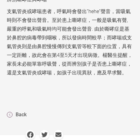
”hehe”
支氣管炎或哮喘患者，呼氣時
會
發出
聲音，當吸氣
,
時則
不
會發出聲音。至於患上嘶哮症，
一般是吸氣有聲
.
嚴重的
呼氣和吸氣時均
可能
會發出聲音
由於嘶哮症是基
於鼻腔的病毒帶到咽喉，所以發病
時間較早
；而哮喘或支
氣管炎則是由鼻腔慢慢傳到支氣管等較
下面
的位置，具有
4
5
一定距離，故此會在第
至
天才出現病徵。楊醫生提醒，
家長未必能單靠呼吸聲，從而辨別孩子是否患上嘶哮症，
還是支氣管炎或哮喘，如孩子出現異狀，應及早求醫。
Back