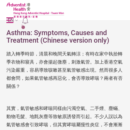
EN
2
Asthma: Symptoms, Causes and
Treatment (Chinese version only)
踏入轉季時節，清晨和晚間天氣轉涼；有時在家中執拾轉
季衣物和寢具，亦會揚起微塵，刺激氣管。加上香港空氣
污染嚴重，容易導致咳嗽甚至氣管敏感出現。然而很多人
都會問，如果氣管敏感再惡化，會否導致哮喘？兩者有否
關係？
其實，氣管敏感和哮喘同樣由污濁空氣、二手煙、塵蟎、
動物毛髮、地氈灰塵等致敏原誘發而引起。不少人誤以為
氣管敏感會引致哮喘，但其實哮喘屬慢性炎症，不會漸漸