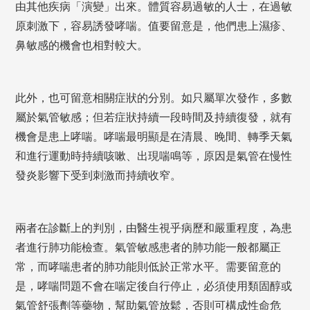
由其他疾病「演變」出來。體質容易過敏的人士，在過敏
原刺激下，容易誘發哮喘。值要留意是，他們患上濕疹、
鼻敏感的機會也相對較大。
此外，也可留意相關症狀的分別。如只屬單次發作，多數
屬於氣管敏感；但若症狀持續一段時間及持續復發，就有
機會是患上哮喘。哮喘最明顯是在清晨、晚間、轉季天氣
和進行運動時持續咳嗽、出現喘鳴等，原因是氣管在慢性
發炎影響下受到刺激而持續收窄。
兩者在診斷上的判別，由醫生視乎病歷和嚴重程度，為患
者進行肺功能檢查。氣管敏感患者的肺功能一般都屬正
常，而哮喘患者的肺功能則低於正常水平。需要留意的
是，哮喘問題不會在喘定後自行停止，必須使用類固醇或
氣管舒張劑等藥物，幫助氣管放鬆，否則可構成性命危