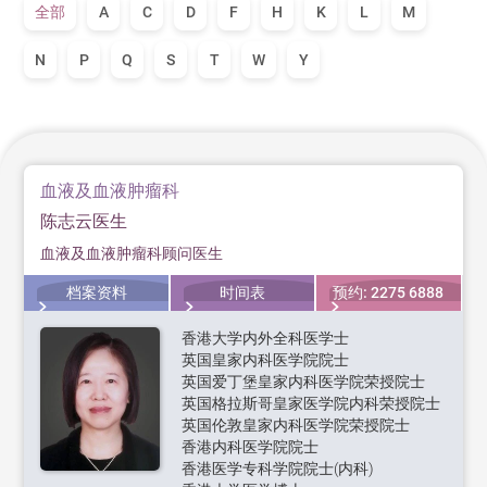
全部
A
C
D
F
H
K
L
M
N
P
Q
S
T
W
Y
血液及血液肿瘤科
陈志云医生
血液及血液肿瘤科顾问医生
档案资料
时间表
预约: 2275 6888
香港大学内外全科医学士
英国皇家内科医学院院士
英国爱丁堡皇家内科医学院荣授院士
英国格拉斯哥皇家医学院内科荣授院士
英国伦敦皇家内科医学院荣授院士
香港内科医学院院士
香港医学专科学院院士(内科)