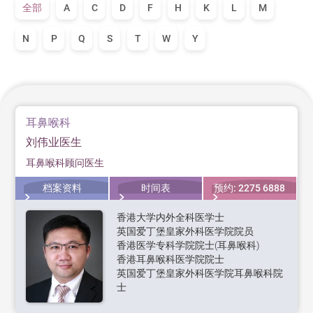
全部
A
C
D
F
H
K
L
M
N
P
Q
S
T
W
Y
耳鼻喉科
刘伟业医生
耳鼻喉科顾问医生
档案资料
时间表
预约: 2275 6888
香港大学内外全科医学士
英国爱丁堡皇家外科医学院院员
香港医学专科学院院士(耳鼻喉科)
香港耳鼻喉科医学院院士
英国爱丁堡皇家外科医学院耳鼻喉科院
士