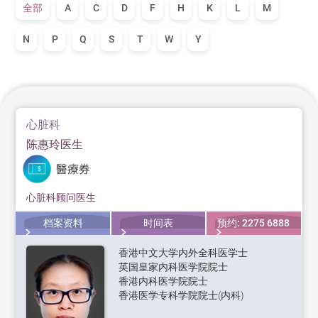
全部
A
C
D
F
H
K
L
M
N
P
Q
S
T
W
Y
心脏科
陈惠玲医生
心脏科顾问医生
档案资料
时间表
预约: 2275 6888
香港中文大学内外全科医学士
英国皇家内科医学院院士
香港内科医学院院士
香港医学专科学院院士(内科)