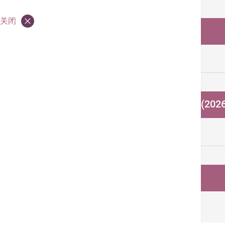
简介
关闭
常见手术收费参考数据
收费及优惠
查询:
22756011
經公立医院转介
公立医院转介优惠海报 (202
联络我们
服务收费 / 费用预算
诊断影像服务费用