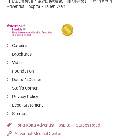
【 抗疫港你知：協調訓練遊戲 – 眼明手快】- Hong Kong
Adventist Hospital - Tsuen Wan
Careers
Brochures
Video
Foundation
Doctor’s Corner
Staff's Corner
Privacy Policy
Legal Statement
Sitemap
Hong Kong Adventist Hospital – Stubbs Road
Adventist Medical Center