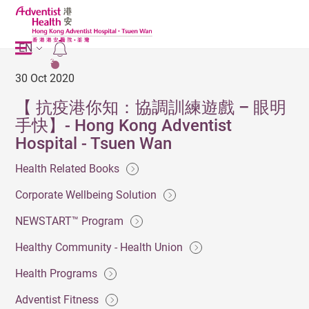
EN
2
30 Oct 2020
【 抗疫港你知：協調訓練遊戲 – 眼明
手快】- Hong Kong Adventist
Hospital - Tsuen Wan
Health Related Books
Corporate Wellbeing Solution
NEWSTART™ Program
Healthy Community - Health Union
Health Programs
Adventist Fitness