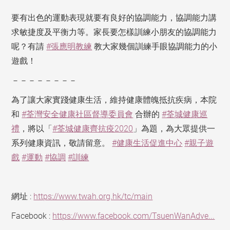
要有出色的運動表現就要有良好的協調能力，協調能力講
求敏捷度及平衡力等。家長要怎樣訓練小朋友的協調能力
呢？有請
#張應明教練
教大家幾個訓練手眼協調能力的小
遊戲！
－－－－－－－－
為了讓大家實踐健康生活，維持健康體魄抵抗疾病，本院
和
#荃灣安全健康社區督導委員會
合辦的
#荃城健康巡
禮
，將以「
#荃城健康齊抗疫2020
」為題，為大眾提供一
系列健康資訊，敬請留意。
#健康生活促進中心
#親子遊
戲
#運動
#協調
#訓練
網址 :
https://www.twah.org.hk/tc/main
Facebook :
https://www.facebook.com/TsuenWanAdve...