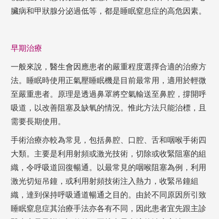
臟病和甲狀腺分泌過低等，都是睡眠窒息症的高危因素。
早期治療
一般來說，醫生會因應患者的嚴重程度選擇合適的治療方
法。睡眠時使用正氣壓睡眠機是目前最常用，適用於輕微
至嚴重患者。原理是透過鼻罩將空氣輸送至鼻腔，撐開呼
吸道，以改善阻塞及缺氧的情況。惟此方法只能治標，且
需要長期使用。
手術治療亦較為常見，包括鼻腔、口腔、舌和咽喉手術四
大類。主要是利用射頻或激光技術，切除或收緊阻塞的組
織，令呼吸道回復暢通。以最常見的咽喉阻塞為例，利用
激光切短吊鐘，或利用射頻技術注入熱力，收緊吊鐘組
織，達到保持呼吸通道暢通之目的。由於不同原因所引致
睡眠窒息症其治療手法亦各有不同，因此患者宜先跟主診