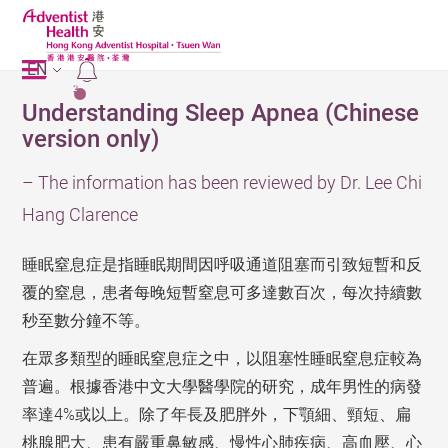
EN
2
Understanding Sleep Apnea (Chinese
version only)
– The information has been reviewed by Dr. Lee Chi
Hang Clarence
睡眠窒息症是指睡眠期間因呼吸通道阻塞而引致短暫和反
覆的窒息，患者每晚短暫窒息可多達數百次，每次持續數
秒至數分鐘不等。
在眾多類型的睡眠窒息症之中，以阻塞性睡眠窒息症較為
普遍。根據香港中文大學醫學院的研究，成年男性的病發
率達4%或以上。除了年長及肥胖外，下顎細、頸短、扁
桃腺肥大、患有嚴重鼻敏感、慢性心肺疾病、高血壓、心