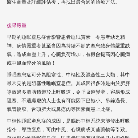
醫生商量及詳細評估後，再找出最合適的治療方法。
後果嚴重
早期的睡眠窒息症會影響患者睡眠質素，令患者缺乏精
神。病情嚴重者甚至會因為持續不斷的窒息致身體嚴重缺
氧，造成血壓上升，心臟負荷增加，有機會提高因心臟病
或中風而猝死的風險！
睡眠窒息症可分為阻塞性、中樞性及混合性三大類，其中
最常見的是阻塞性睡眠窒息症。其成因很多時是由於肥胖
導致過多脂肪積聚於上呼吸道，令呼吸道變窄，容易形成
阻塞。不過纖瘦的人士也有可能因下巴短小、吊鐘過長、
氣管較窄、舌頭肥大或鼻瘜肉等因素而患上此症。
中樞性睡眠窒息症的成因，是腦部中樞系統未能發出呼吸
指令，導致窒息，可由中風、心臟病或某些藥物等引致。