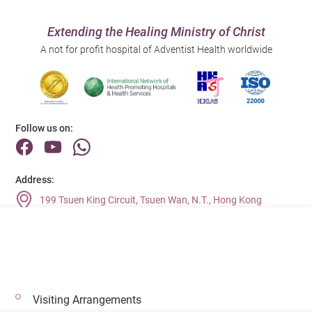
Extending the Healing Ministry of Christ
A not for profit hospital of Adventist Health worldwide
Follow us on:
Address:
199 Tsuen King Circuit, Tsuen Wan, N.T., Hong Kong
Main Line (Enquiries):
(852) 2275 6688
Visiting Arrangements
© 2026 Copyright © Adventist Health. All rights reserved.