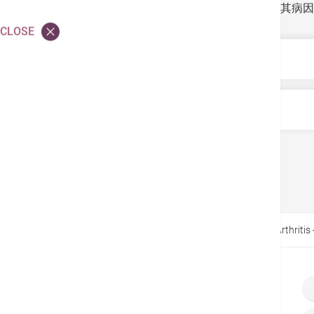
心、肺和血管等。目前，醫學界仍未完全了解其病因
CLOSE
早期治療
早期類風濕關節炎最常出現於手腕及手指第一、二
後果嚴重
有早上關節僵硬（晨僵）情況、容易疲倦及持續
力共振等連串檢查來確診。
基於「風濕」二字，許多人以為類風濕關節炎是
Back
類風濕關節炎是難以預防的，而且治療過程相當
三倍。患者不單要承受持續的關節腫脹、痛楚，
治療。
官，更會引致眼鞏膜破穿、肺纖維化及積水、腎
藥物：主要分為止痛藥及改善病情藥物。止痛藥
Home
Conditions & Treatments
Rheumatoid Arthritis 
止關節發炎受損。若傳統藥物的治療效果並不理
骨科手術：若患者的關節嚴重受損或變形，可接
物理/職業治療：配合物理或職業治療師的指導，