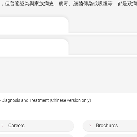
，但普遍認為與家族病史、病毒、細菌傳染或吸煙等，都是致病
節的關節，病徵包括痛楚、發熱及腫脹等，且往往是對稱出現(
低燒等。雖然現時沒有一項化驗能獨立確診此症，但醫生可透過病
「老人病」，事實上，任何年齡人士都有機會患上，三十至五十
漫長。不過，愈早治療，病情受控的機會便愈高。現時，治療的方
還會因為關節受損變形而影響正常活動能力，嚴重影響生活及工
臟功能衰退、血管栓塞、乾燥綜合症等，而患上淋巴瘤的風險也
物主要有非類固醇消炎藥及皮質類固醇，一般需配合改善病情的
- Diagnosis and Treatment (Chinese version only)
想，可接受生物製劑治療。而最新的口服標靶藥物，目前仍屬自
受外科手術，如全關節置換、腱重建、切除關節膜或關節固定等
Careers
Brochures
有助紓緩痛楚及減低關節進一步變形和惡化，並可改善活動能力