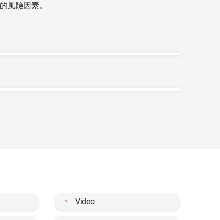
的風險因素。
如左右手同時出現相同病徵)。其他典型的徵狀還
人的病史、體格及血液檢驗、X光、超聲波及磁
歲更是發病高峰期，而女性患病風險較男性高二至
案主要有三大方面：藥物、骨科手術及物理/職業
作，甚至造成殘障。當病情惡化至侵害身體其他器
會增加，所以必須在病情惡化前及早治療。
藥物如柳氮磺呲啶、甲氨蝶呤、來氟米特等，以防
費藥物，費用亦相對較高昂。
，以減輕痛楚及改善受影響關節的功能。
Video
。