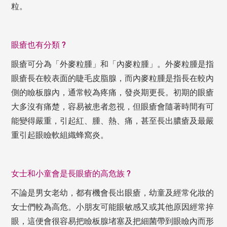
粒。
眼瘡也有分類 ?
眼瘡可分為「外麥粒腫」和「內麥粒腫」。外麥粒腫是指
眼瘡長在較表面的睫毛皮脂腺，而內麥粒腫是指長在較內
側的瞼板腺內，通常較為疼痛，發炎期更長。初期的眼瘡
大多沒有痛楚，容易被患者忽視，但眼瘡會隨著時間有可
能變得嚴重，引起紅、腫、熱、痛，甚至長出膿瘡及最嚴
重引起眼瞼軟組織蜂窩炎。
女士和小童會是長眼瘡的高危族 ?
不論是男女老幼，都有機會長出眼瘡，幼童及經常化妝的
女士們較為高危。小朋友可能眼敏感又或其他原因經常捽
眼，這便會很容易把瞼板腺堵塞及把細菌帶到眼瞼內而形