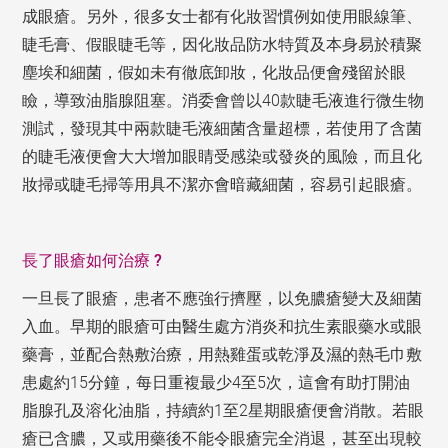
成眼瘡。另外，很多女士都有化妝習慣例如使用眼線筆、
睫毛膏、假眼睫毛等，因化妝品防水特質及本身易於積聚
塵埃和細菌，假如未有徹底卸妝，化妝品便會殘留於眼
瞼，導致油脂腺阻塞。消委會曾以40款睫毛液進行微生物
測試，發現其中兩款睫毛液細菌含量超標，若使用了含菌
的睫毛液便會大大增加眼睛受感染或發炎的風險，而且化
妝掃或睫毛掃等用具不潔亦會暗藏細菌，容易引起眼瘡。
長了眼瘡如何治療 ?
一旦長了眼瘡，患者不應強行擠壓，以免膿瘡變大及細菌
入血。早期的眼瘡可由醫生處方消炎和抗生素眼藥水或眼
藥膏，並配合熱敷治療，用熱雞蛋或乾淨及濕的熱毛巾敷
患處約15分鐘，每日重複最少4至5次，這會有助打開油
脂腺孔及溶化油脂，持續約1至2星期眼瘡便會消散。若眼
瘡已含膿，又或用藥後不能令眼瘡完全消退，甚至出現較