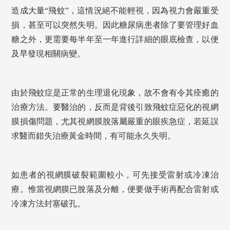
造成大量“飛蚊”，這情況絕不能輕視，因為視力會嚴重受
損，甚至可以突然失明。
因此糖尿病患者除了要管理好血
糖之外，更需要每半年至一年進行詳細的眼底檢查，以便
及早發現相關病變。
由於飛蚊症是正常的生理退化現象，故不會有令其痊癒的
治療方法。
要醫治的，反而是背後引致飛蚊症惡化的視網
膜損傷問題，尤其視網膜脫落屬嚴重的眼疾急症，若延誤
求醫而錯失治療黃金時間，有可能永久失明。
如患者的視網膜破裂範圍較小，可先接受雷射或冷凍治
療。
惟當視網膜已脫落及分離，便要做手術再配合雷射或
冷凍方法封塞破孔。