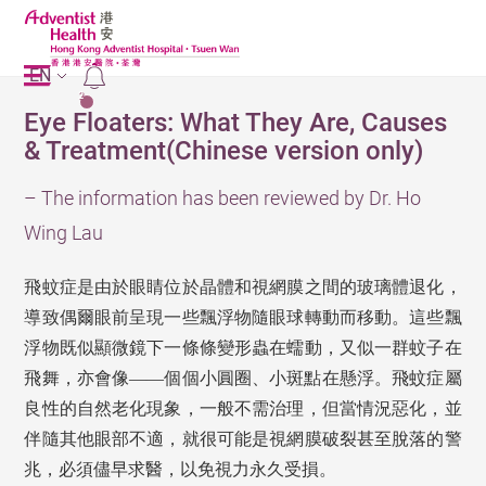
EN
2
Eye Floaters: What They Are, Causes
& Treatment(Chinese version only)
– The information has been reviewed by Dr. Ho
Wing Lau
飛蚊症是由於眼睛位於晶體和視網膜之間的玻璃體退化，
導致偶爾眼前呈現一些飄浮物隨眼球轉動而移動。
這些飄
浮物既似顯微鏡下一條條變形蟲在蠕動，又似一群蚊子在
飛舞，亦會像——個個小圓圈、小斑點在懸浮。
飛蚊症屬
良性的自然老化現象，一般不需治理，但當情況惡化，並
伴隨其他眼部不適，就很可能是視網膜破裂甚至脫落的警
兆，必須儘早求醫，以免視力永久受損。