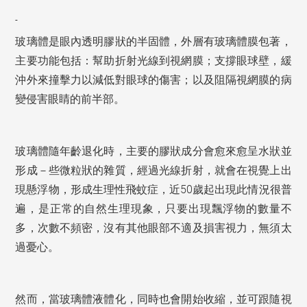
玻璃體是眼內透明膠狀的半固體，外層有玻璃體膜包著，
主要功能包括：幫助折射光線到視網膜；支撐眼球壁，緩
沖外來撞擊力以減低對眼球的傷害；以及阻隔視網膜的病
變侵害眼睛的前半部。
玻璃體隨年齡退化時，主要的膠狀成分會愈來愈呈水狀並
形成－些微粒狀的雜質，經過光線折射，就會在視覺上出
50
現懸浮物，形成生理性飛蚊症，近
歲起出現此情況很普
遍，是正常的自然生理現象，只要出現飄浮物的數量不
多，次數不頻密，沒有其他眼部不適及損害視力，無須太
過憂心。
然而，當玻璃體液體化，同時也會開始收縮，並可跟隨視