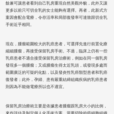
餘兼可讓患者看到自己乳房重現自然美觀外貌，此外又讓
更多以前只可切全乳的女士能夠有選擇。再者，此新式方
案因會配合電療，令存活率和局部復發率可達致跟切全乳
手術近乎相同。
現在，腫瘤範圍較大的乳癌患者，可選擇先進行前置化療
縮細腫瘤，再接受保留乳房手術。不過，臨床上仍有一些
乳癌患者不適合接受保留乳房治療術，例如在同一個乳房
發現多一個腫瘤；又或腫瘤生得太近乳頭，或發現多處而
範圍廣泛的可疑鈣化點，以及發炎性乳癌類型患者和乳癌
復發者；此外，孕婦、患有嚴重結締組織疾病的乳癌患者
則因為不能做電療所以也不適宜。
保留乳房治療術主要是依據患者腫瘤跟乳房大小的比例，
來作評估及制定個人化手術方案。當要切除的癌細胞組織