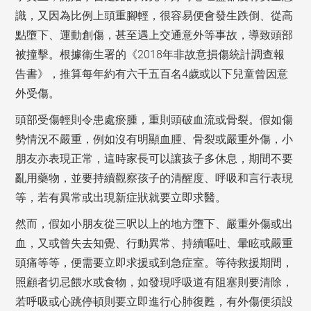
識，又因為比例上頭重腳輕，很容易便會發生跌倒、從高
點墮下、運動創傷，甚至遇上交通意外等事故，導致頭部
被撞擊。根據衞生署的《2018年非故意損傷統計調查報
告書》，推算每年約有六千五百名4歲或以下兒童曾因意
外受傷。
頭部受傷輕則令患處瘀腫，重則頭破血流或骨裂。假如傷
勢情況不嚴重，例如沒有明顯血腫、骨裂或嚴重外傷，小
朋友亦表現正常，這時家長可以讓孩子多休息，期間不要
亂用藥物，並要持續觀察孩子的清醒度、呼吸和言行表現
等，若有異常或出現新症狀就要立即求醫。
然而，假如小朋友從三呎以上的地方墮下、嚴重外傷或出
血，又或曾失去知覺、行動異常、持續嘔吐、暈眩或嚴重
頭痛等等，便需要立即求援或到急症室。等待救援期間，
照顧者切忌餵水或食物，如發現呼吸道有阻塞則要清除，
若呼吸或心跳停頓則要立即進行心肺復甦，有外傷便須設