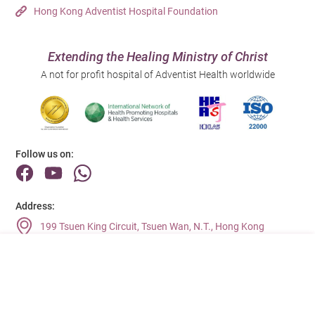
Hong Kong Adventist Hospital Foundation
Extending the Healing Ministry of Christ
A not for profit hospital of Adventist Health worldwide
Follow us on:
Address:
199 Tsuen King Circuit, Tsuen Wan, N.T., Hong Kong
Main Line (Enquiries):
(852) 2275 6688