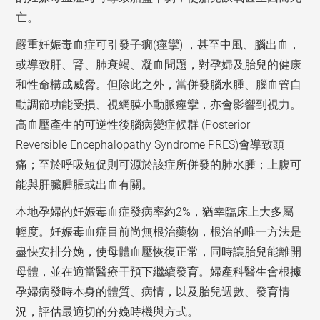
亡。
嚴重妊娠毒血症可引發子癇(痙攣) ，甚至中風、腦出血，
或導致肝、腎、肺衰竭、凝血問題，對孕婦及胎兒的健康
和性命構成威脅。但除此之外，當併發腦水腫、腦血管自
動調節功能受損、視網膜小動脈痙攣，亦會影響到視力。
高血壓產生的可逆性後腦病變症候群 (Posterior
Reversible Encephalopathy Syndrome PRES)會導致頭
痛；至於呼吸短促則可源於該症所併發的肺水腫；上腹可
能與肝臟腫脹或出血有關。
本地孕婦的妊娠毒血症發病率約2%，猶幸臨床上大多屬
輕度。妊娠毒血症目前尚無根治藥物，根治的唯一方法是
盡快安排分娩，使母體血壓恢復正常，同時讓胎兒能離開
母體，並在適當醫療干預下繼續發育。婦產科醫生會根據
孕婦病發時本身的體質、病情，以及胎兒週數、發育情
況，評估最適切的分娩時機與方式。