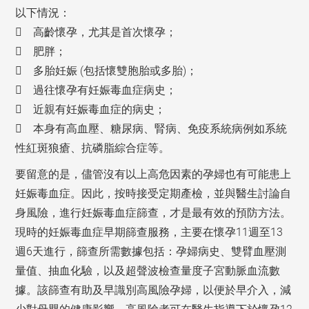
以下情況：
 高齡懷孕，尤其是首次懷孕；
 肥胖；
 多胎妊娠 (包括懷雙胞胎或多胎)；
 過往懷孕有妊娠毒血症病史；
 近親有妊娠毒血症的病史；
 本身有高血壓、糖尿病、腎病、免疫系統病例如系統
性紅斑狼瘡、抗磷脂綜合症等。
要留意的是，儘管沒有以上高危因素的孕婦也有可能患上
妊娠毒血症。因此，按時接受定期產檢，並與醫生討論自
身風險，進行妊娠毒血症篩查，才是最有效的預防方法。
現時的妊娠毒血症早期篩查服務，主要在懷孕11週至13
週6天進行，篩查所需數據包括：孕婦病史、雙臂血壓測
量值、抽血化驗，以及超聲波檢查量度子宮動脈血流數
據。該篩查有助及早識別高風險孕婦，以便於早介入，減