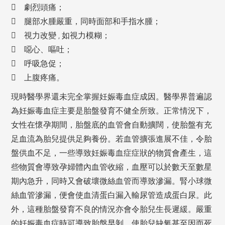
 劇烈頭痛；
 腿部水腫嚴重，同時面部和手指水腫；
 視力改變 , 如視力模糊；
 噁心、嘔吐；
 呼吸急促；
 上腹疼痛。
現時醫學界還未完全掌握妊娠毒血症成因。醫學界普遍認
為妊娠毒血症主要是胎盤發育不健全所致。正常情況下，
女性在懷孕期間，胎盤底的血管會自動擴闊，使胎盤有充
足血流為胎兒提供足夠養份。若血管擴張進展不佳，令胎
盤供血不足，一些導致妊娠毒血症症狀的物質會產生，這
些物質會導致孕婦體內血管收縮，血壓可以於數天至數星
期內急升，同時又會破壞微絲血管而導致滲漏。腎小球微
絲血管滲漏，便會使血清蛋白漏入輸尿管造成蛋白尿。此
外，這種胎盤發育不良的情況亦會令胎兒生長遲緩。嚴重
的妊娠毒血症時可導致胎盤早剝，使胎兒缺氧甚至因而死