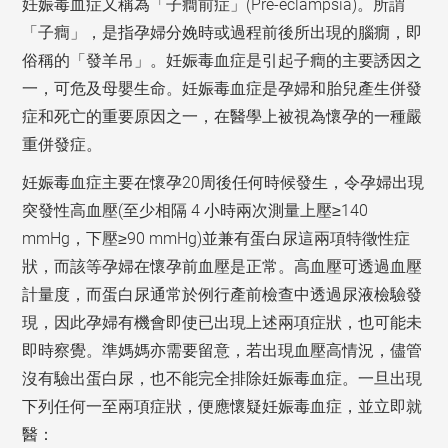
妊娠毒血症又稱為「子癎前症」(Pre-eclampsia)。所謂
「子癎」，是指孕婦分娩時或過程前後所出現的腦癇，即
俗稱的「發羊吊」。妊娠毒血症是引起子癎的主要誘因之
一，可危及母嬰生命。妊娠毒血症是孕婦和胎兒產生併發
症和死亡的重要原因之一，在醫學上被視為懷孕的一種嚴
重併發症。
妊娠毒血症主要在懷孕20周後任何時候發生，令孕婦出現
突發性高血壓(至少相隔 4 小時兩次測量上壓≥140
mmHg，下壓≥90 mmHg)並兼有蛋白尿這兩項特徵性症
狀，而該等孕婦在懷孕前血壓是正常。高血壓可透過血壓
計量度，而蛋白尿通常於例行產前檢查中透過尿液檢驗發
現，因此孕婦有機會即使已出現上述兩項症狀，也可能未
即時察覺。準媽媽亦需要留意，若出現血壓高情況，儘管
沒有驗出蛋白尿，也不能完全排除妊娠毒血症。一旦出現
下列任何一至兩項症狀，便應懷疑妊娠毒血症，並立即就
醫：