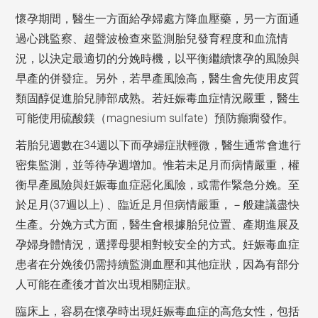
懷孕期間，醫生一方面給孕婦處方降血壓藥，另一方面通
過心跳監察、超聲波檢查來監測胎兒發育程度和血流情
況，以決定最適切的分娩時機，以平衡繼續懷孕的風險與
早產的併發症。另外，若早產風險高，醫生會先使用皮質
類固醇促進胎兒肺部成熟。若妊娠毒血症情況嚴重，醫生
可能使用硫酸鎂（magnesium sulfate）預防癲癇發作。
若胎兒週數在34週以下而孕婦症狀輕微，醫生通常會進行
密集監測，並等待孕週增加。惟若未足月而病情嚴重，權
衡早產風險與妊娠毒血症惡化風險，或需作緊急分娩。至
於足月(37週以上) 、臨近足月但病情嚴重，－般建議盡快
生產。分娩方式方面，醫生會根據胎兒位置、產期進展及
孕婦身體情況，選擇母嬰相對較安全的方式。妊娠毒血症
患者在分娩後仍需持續監測血壓和其他症狀，因為有部分
人可能在產後才首次出現相關症狀。
臨床上，容易在懷孕時出現妊娠毒血症的高危女性，包括