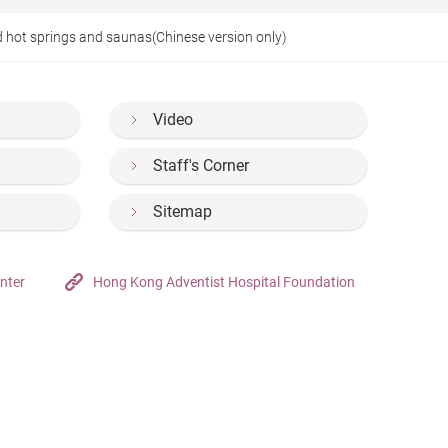
id hot springs and saunas(Chinese version only)
Video
Staff's Corner
Sitemap
nter
Hong Kong Adventist Hospital Foundation