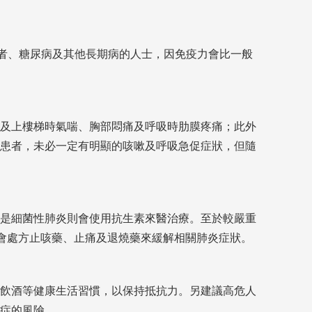
者、糖尿病及其他長期病的人士，因免疫力會比一般
及上樓梯時氣喘、胸部悶痛及呼吸時肋膜疼痛；此外
患者，未必一定有明顯的咳嗽及呼吸急促症狀，但隨
是細菌性肺炎則會使用抗生素來醫治療。至於較嚴重
會處方止咳藥、止痛及退燒藥來緩解相關肺炎症狀。
飲酒等健康生活習慣，以保持抵抗力。另建議高危人
症的風險。