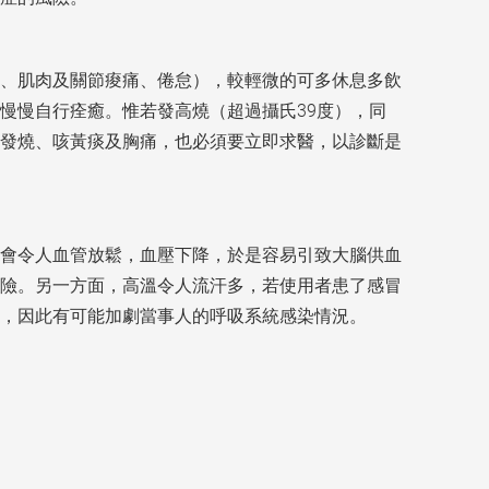
、肌肉及關節痠痛、倦怠），較輕微的可多休息多飲
39
慢慢自行痊癒。惟若發高燒（超過攝氏
度），同
發燒、咳黃痰及胸痛，也必須要立即求醫，以診斷是
會令人血管放鬆，血壓下降，於是容易引致大腦供血
險。另一方面，高溫令人流汗多，若使用者患了感冒
，因此有可能加劇當事人的呼吸系統感染情況。