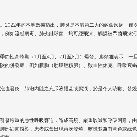
2022
。
年的本地數據指出，肺炎是本港第二大的致命疾病，僅
，例如流感病毒、肺炎鏈球菌，均可經飛沫、觸摸被帶菌飛沫污
1
4
7
8
季節性高峰期（
月至
月、
月至
月）爆發。廖頌雅表示，一
險的併發症，例如膿胸（肋膜腔積膿）、敗血性休克、呼吸衰竭
泡也發炎，肺泡內隨之充斥液體甚或膿液，於是令人咳嗽、發燒
引發嚴重的急性呼吸窘迫，造成高燒、嚴重咳嗽和呼吸困難，由
肺部細菌感染，患者或會出現再次發燒、咳嗽並兼有黃色或綠色