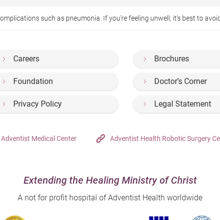
omplications such as pneumonia. If you're feeling unwell, it's best to avo
Careers
Brochures
Foundation
Doctor’s Corner
Privacy Policy
Legal Statement
Adventist Medical Center
Adventist Health Robotic Surgery Ce
Extending the Healing Ministry of Christ
A not for profit hospital of Adventist Health worldwide