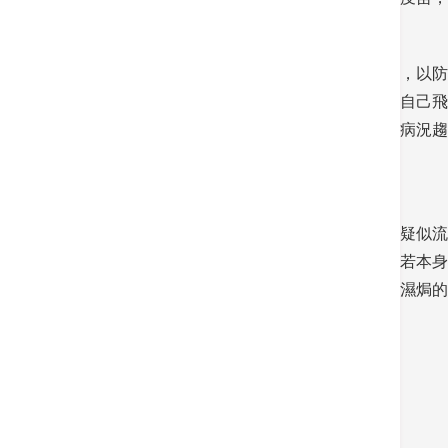
至於在流感高峰期外遊，建議帶備流感快測劑，以防
水，遠離擠迫人群，並盡可能配戴口罩以阻隔自己飛
時感到極度疲累、甚或感到呼吸困難，則顯示病況趨
否出現細菌性肺炎而要盡快接受抗生素療程。
廖頌雅亦呼籲當外遊時身體感到不適包括出現疑似流
短暫不足而造成熱休克，以及增加心臟負荷。若本身
甚或流感就會加劇身體脫水的情況。再者，在濕焗的
Back