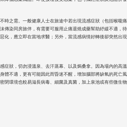
不時之需。一般健康人士在旅途中若出現流感症狀（包括喉嚨痛
沫傳染同房旅伴，有需要可服用止痛退燒成藥幫助紓緩不適，待
惡化，應立即在當地求醫；另外，當流感病情好轉後卻突然出現
感症狀，切勿浸溫泉、去汗蒸幕、以及焗桑拿。因為場內的高溫
身體不適，更有可能因此而昏迷不醒，增加腦部將缺氧的死亡風
密閉環境也較易滋長病毒、細菌及真菌，加上泉池或有些微生物