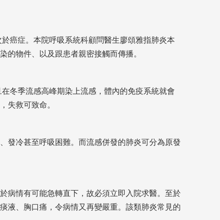
次於癌症。本院呼吸系統科顧問醫生廖頌雅指肺炎本
染的物件、以及跟患者親密接觸而傳播。
旦在冬季流感高峰期染上流感，體內的免疫系統就會
，失救可致命。
、發冷甚至呼吸困難。而流感併發的肺炎可分為原發
於病情有可能急轉直下，故必須立即入院求醫。至於
痰液、胸口痛，令病情又再變嚴重。該類肺炎常見的