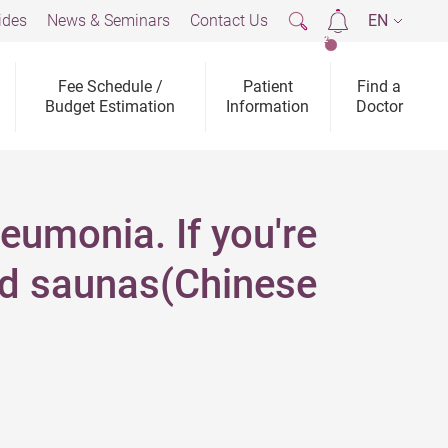
ides
News & Seminars
Contact Us
EN
2
Fee Schedule /
Patient
Find a
Budget Estimation
Information
Doctor
eumonia. If you're
 and saunas(Chinese