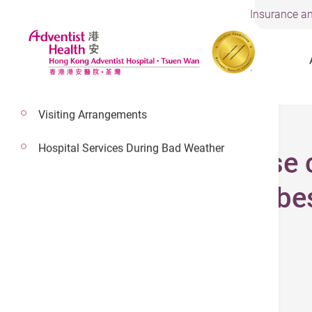
Insurance an
Visiting Arrangements
Hospital Services During Bad Weather
Influenza can cause 
feeling unwell, it's 
version only)