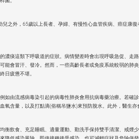
桿菌。
65
幼兒之外，
歲以上長者、孕婦、有慢性心血管疾病、癌症康復
的濃痰這類下呼吸道的症狀。病情變差時會出現呼吸急促、走路
可能會冒汗、發冷。然而，一些高齡長者或免疫系統較弱的肺炎
終日疲憊不堪。
例如由流感病毒染引起的病毒性肺炎會用抗病毒藥治療。若確診
(
)
血氧含量，以及打點滴
俗稱吊鹽水
來預防脫水。此外，醫生亦
均衡飲食、充足睡眠、適量運動、勤洗手保持雙手清潔、戒煙少
來降低感染風險。即使接種後受感染，也可減輕症狀及危險併發