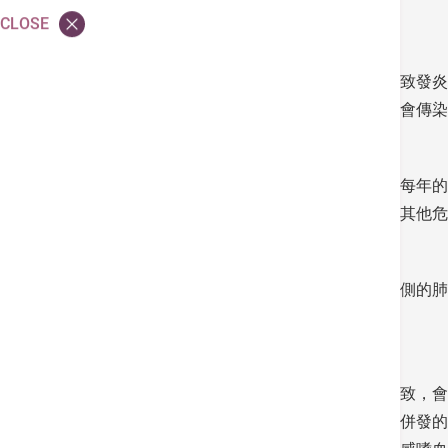
流感可併發肺炎
身體不適應暫停溫泉桑拿
CLOSE
肺炎是源於肺部受細菌、病毒或真菌的感染而致發炎
身並不具傳染性，但引起肺炎的細菌和病毒卻會傳染
流感是由流感病毒引起的急性呼吸道疾病，於每年的
減弱，如果同時不幸併發肺炎，就更容易觸發其他危
當肺部受感染而引發肺炎，會使肺內單側或兩側的肺
性流感肺炎和繼發性細菌性肺炎兩種。
原發性流感肺炎是因流感病毒直接感染肺部而致，會
繼發性細菌性肺炎，則屬於初次流感感染之後併發的