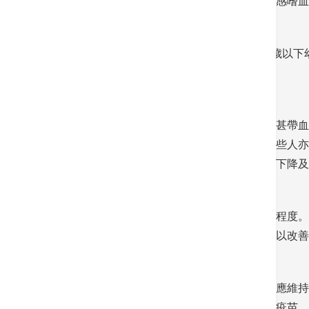
細菌元兇有肺炎鏈球菌、金黃色葡萄球菌和流感嗜血
2
臨床上，其實任何人也有可能患肺炎，除了
歲以下
人低，也屬肺炎高危族。
患上肺炎時，會先有咳嗽，並咳出黃或綠色或甚帶血
也會伴隨發燒、肌肉痠痛、疲勞、沒胃口，有些人亦
病情惡化，他們或會精神狀態突然轉變、食慾下降及
肺炎的治療方案視乎致病的病原體及病情嚴重程度。
的肺炎者在入院後，或需按情況接受氧氣治療以改善
廖頌雅提醒大家，要預防流感併發肺炎，日常應維持
士每年接種最合適的流感疫苗以及肺炎鏈球菌疫苗，